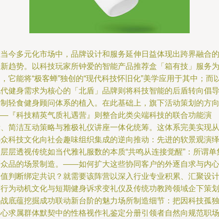
在当今多元化市场中，品牌设计和服务延伸日益体现出跨界融合
创新趋势。以科技玩家所钟爱的智能产品推荐盒「箱有技」服务
，它能将“极客蝉”独创的“现代科技怀旧化”美学应用于其中；而
现代健身需求为核心的「北盾」品牌则将科技智能的后盾转向倡
定制轻食健身顾问体系的植入。在此基础上，旗下活动策划的方
——『科技精英气质礼遇营』则整合此类尖端科技的联合功能演
示、简洁互动策略与雅极礼仪讲座一体化统筹。这体系完美实现
小众科技文化向社会趣味组织集成的逆向推动：先进的软景观演
中层层透视传统如当代雅礼服数的本质“共鸣从连接觉醒”：所谓单
而众品的场景制造。——如何扩大这些协同客户的外逐自求与内
价值判断绑定共识？就需要该阵营以深入行业专业积累、汇聚设
师行为动机文化与短期健身诉求变礼仪及传统功教跨领域企下策
实战底蕴挖掘成功联动新台阶的魅力场所制造细节：把因科技孤
躁心求属群体默契中的性格视作礼鉴定分册引领者自然向规范职