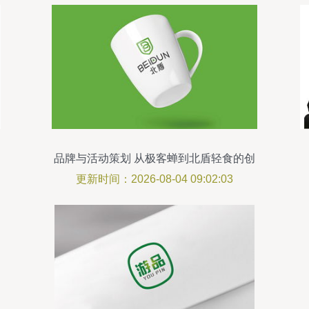
品牌与活动策划 从极客蝉到北盾轻食的创
新图景
更新时间：2026-08-04 09:02:03